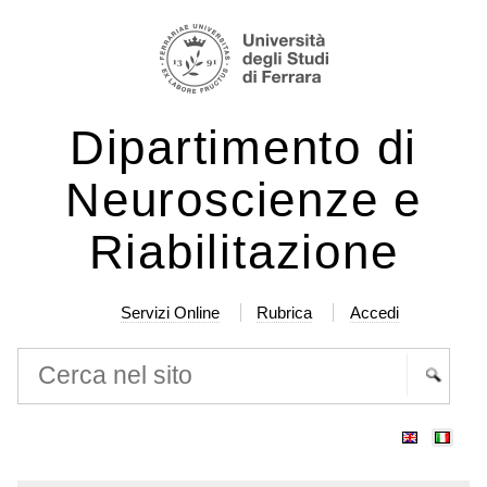
Salta
Strumenti
ai
personali
contenuti.
|
Dipartimento di
Salta
alla
Neuroscienze e
navigazione
Riabilitazione
Servizi Online
Rubrica
Accedi
Cerca nel sito
Ricerca
avanzata…